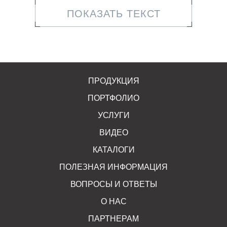
материал, способен сохранять первозданный вид и
ПОКАЗАТЬ ТЕКСТ
форму не один десяток лет, не требуя специального
ухода.
Сфера применения
Благодаря высокому качеству и эстетике, бетонная
ПРОДУКЦИЯ
тротуарная плита будет интересна ландшафтным
ПОРТФОЛИО
дизайнерам и архитекторам, муниципальным и
региональным заказчикам, жителям частных
УСЛУГИ
домовладений и строительным компаниям.
ВИДЕО
Брусчатку используют для мощения и организации:
КАТАЛОГИ
ПОЛЕЗНАЯ ИНФОРМАЦИЯ
городских площадок;
ВОПРОСЫ И ОТВЕТЫ
пешеходных дорожек;
О НАС
придомовых территорий;
ПАРТНЕРАМ