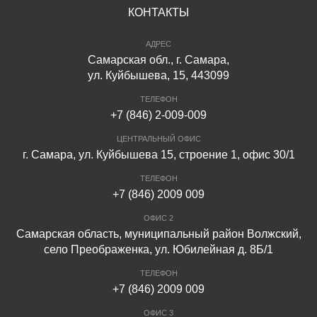
тротуаров и других пешеходных зон;
КОНТАКТЫ
территорий кровельных кафе и террас;
АДРЕС
садово-парковых площадок;
Самарская обл., г. Самара,
ул. Куйбышева, 15, 443099
внутриквартальных улиц;
ТЕЛЕФОН
проездов;
+7 (846) 2-009-009
садовых дорожек;
ЦЕНТРАЛЬНЫЙ ОФИС
г. Самара, ул. Куйбышева 15, строение 1, офис 30/1
производственных территорий;
ТЕЛЕФОН
автомобильных покрытий и т.п.
+7 (846) 2009 009
ОФИС 2
Технические характеристики
Самарская область, муниципальный район Волжский,
село Преображенка, ул. Юбилейная д. 8Б/1
Тротуарная плитка, изготовленная методом полусухого
ТЕЛЕФОН
вибропрессования из жесткой бетонной смеси класса
+7 (846) 2009 009
не менее B 22.5, красителей и пластификаторов,
ОФИС 3