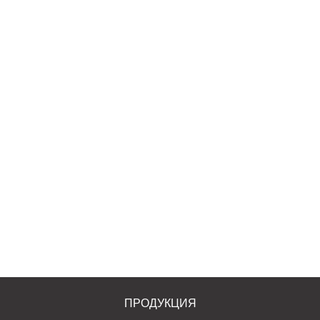
Консультация
Менеджеры компании с радостью ответят на ваши
вопросы, произведут все расчеты и подготовят
индивидуальное коммерческое предложение.
+7 (846) 2-009-009
Заказать звонок
ПРОДУКЦИЯ