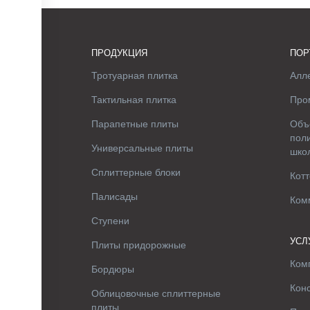
ПРОДУКЦИЯ
ПОР
Тротуарная плитка
Алле
Тактильная плитка
Про
Парапетные плиты
Объ
поли
Универсальные плиты
шко
Сплиттерные блоки
Котт
Палисады
Ком
Ступени
УСЛ
Плиты придорожные
Ком
Бордюры
Кон
Облицовочные сплиттерные
плиты