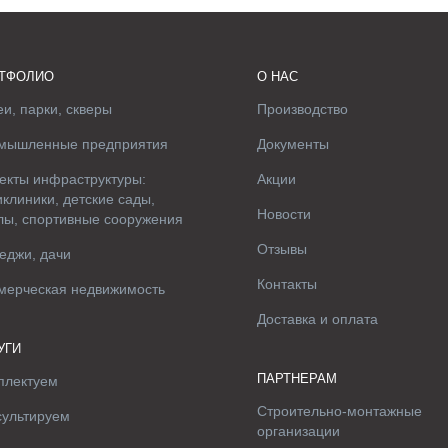
ТФОЛИО
О НАС
и, парки, скверы
Производство
мышленные предприятия
Документы
екты инфраструктуры:
Акции
клиники, детские сады,
Новости
лы, спортивные сооружения
Отзывы
еджи, дачи
Контакты
мерческая недвижимость
Доставка и оплата
УГИ
ПАРТНЕРАМ
плектуем
Строительно-монтажные
сультируем
организации