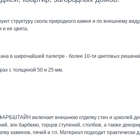
 структуру скола природного камня и по внешнему виду, и
 и ее цвета.
ана в широчайшей палитре - более 10-ти цветовых решени
ах с толщиной 50 и 25 мм.
ФАРБШТАЙН включает внешнюю отделку стен и цоколей дом
й, зон барбекю, торцов ступеней, столбов, а также декор
делку каминов, печей и т.п. Материал подходит практическ