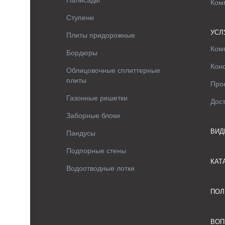
Палисады
Ком
Ступени
УСЛ
Плиты придорожные
Ком
Бордюры
Кон
Облицовочные сплиттерные
плиты
Про
Газонные решетки
Дос
Заборные блоки
ВИД
Пандусы
Подпорные стены
КАТ
Водоотводные лотки
ПОЛ
ВОП