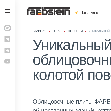
Чапаевск
ГЛАВНАЯ
О НАС
НОВОСТИ
УНИКАЛЬНЫЙ 
Уникальный 
облицовочн
колотой по
Облицовочные плиты ФАРБШ
общественных зданий, котте