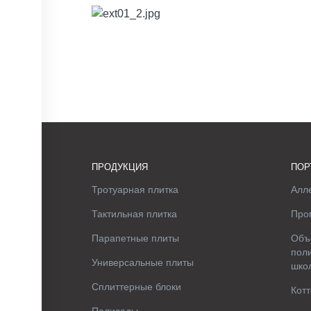
ПРОДУКЦИЯ
ПОР
Тротуарная плитка
Алле
Тактильная плитка
Про
Парапетные плиты
Объ
поли
Универсальные плиты
шко
Сплиттерные блоки
Котт