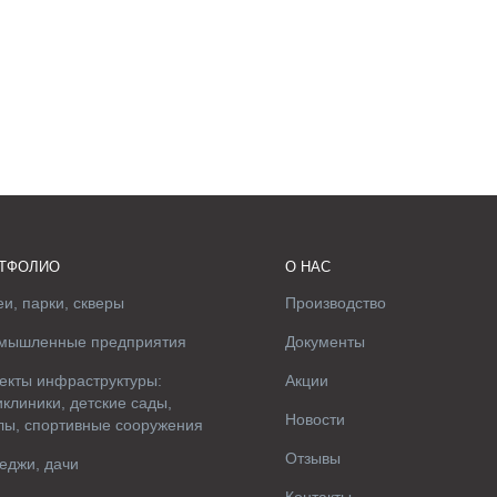
ТФОЛИО
О НАС
и, парки, скверы
Производство
мышленные предприятия
Документы
екты инфраструктуры:
Акции
клиники, детские сады,
Новости
лы, спортивные сооружения
Отзывы
еджи, дачи