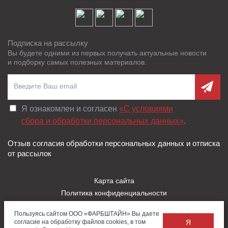
Подписка на рассылку
Вы будете одними из первых получать актуальные новости
и подборку самых полезных материалов.
Я ознакомлен и согласен
«C условиями
сбора и обработки персональных данных»
.
Отзыв согласия обработки персональных данных и отписка
от рассылок
Карта сайта
Политика конфиденциальности
Пользовательское соглашение
Пользуясь сайтом ООО «ФАРБШТАЙН» Вы даете
Правила использования Cookies
согласие на обработку файлов cookies, в том
Я
Заказать
Обратная