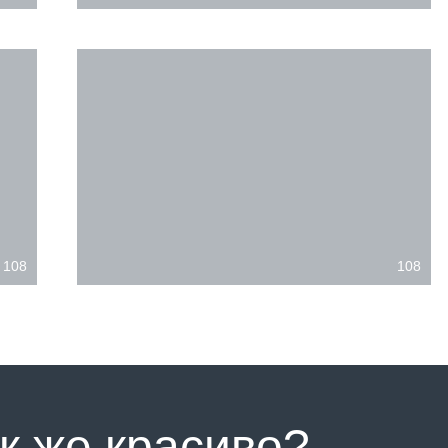
108
108
к же красиво?