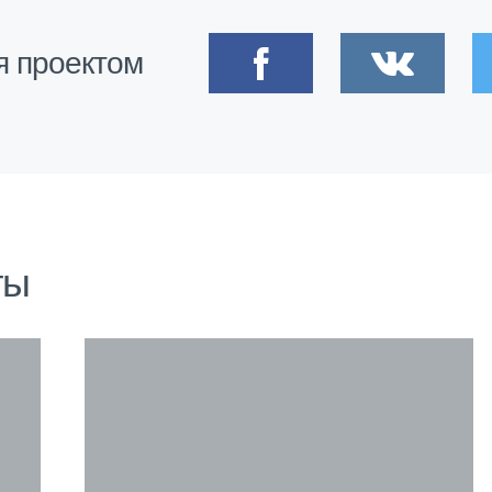
я проектом
ты