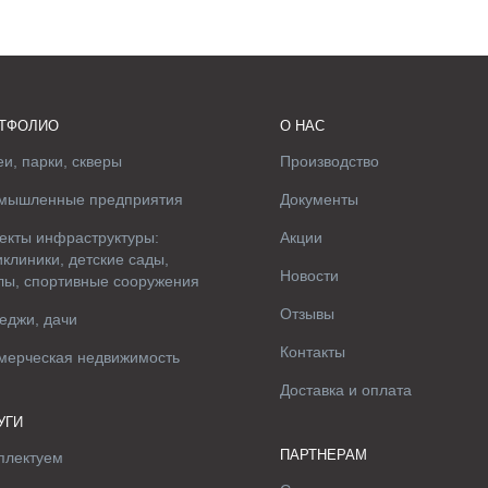
ТФОЛИО
О НАС
и, парки, скверы
Производство
мышленные предприятия
Документы
екты инфраструктуры:
Акции
клиники, детские сады,
Новости
лы, спортивные сооружения
Отзывы
еджи, дачи
Контакты
мерческая недвижимость
Доставка и оплата
УГИ
ПАРТНЕРАМ
плектуем