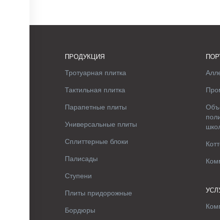
ПРОДУКЦИЯ
ПОР
Тротуарная плитка
Алле
Тактильная плитка
Про
Парапетные плиты
Объ
поли
Универсальные плиты
шко
Сплиттерные блоки
Котт
Палисады
Ком
Ступени
УСЛ
Плиты придорожные
Ком
Бордюры