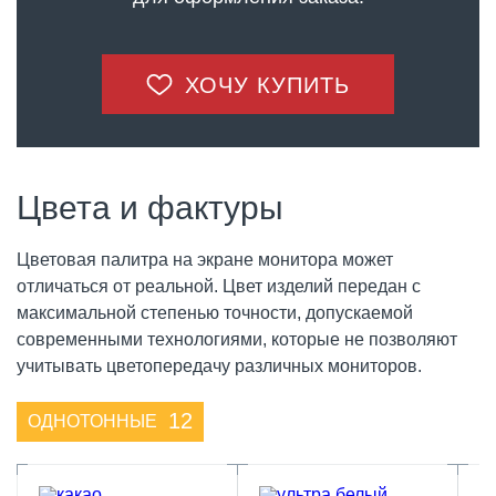
десятилетиями, даже при отсутствии какого-либо ухода
или обслуживания.
Компания «ФАРБШТАЙН» осуществляет производство
ХОЧУ КУПИТЬ
и продажу дорожного бордюра по доступным ценам. В
компании «ФАРБШТАЙН» можно заказать бордюрный
камень необходимого размера в любом количестве с
доставкой.
Цвета и фактуры
Цветовая палитра на экране монитора может
отличаться от реальной. Цвет изделий передан с
максимальной степенью точности, допускаемой
современными технологиями, которые не позволяют
учитывать цветопередачу различных мониторов.
12
ОДНОТОННЫЕ