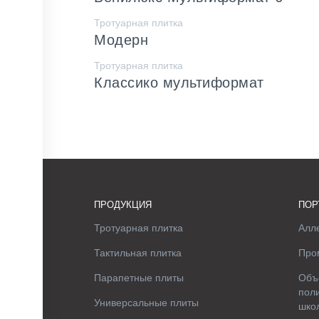
Тротуарная плитка
Модерн
Тротуарная плитка
Классико мультиформат
ПРОДУКЦИЯ
ПОР
Тротуарная плитка
Алле
Тактильная плитка
Про
Парапетные плиты
Объ
поли
Универсальные плиты
шко