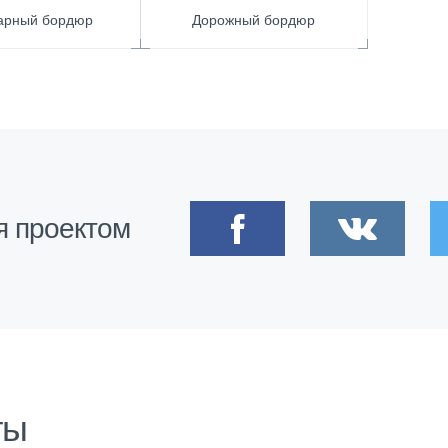
арный бордюр
Дорожный бордюр
я проектом
ты