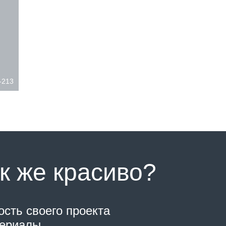
-213
к же красиво?
ость своего проекта
териалы