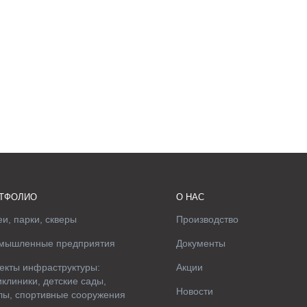
ТФОЛИО
О НАС
и, парки, скверы
Производство
мышленные предприятия
Документы
екты инфраструктуры:
Акции
клиники, детские сады,
Новости
лы, спортивные сооружения