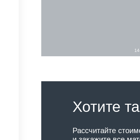
14
Хотите та
Рассчитайте стоим
и закажите все ма