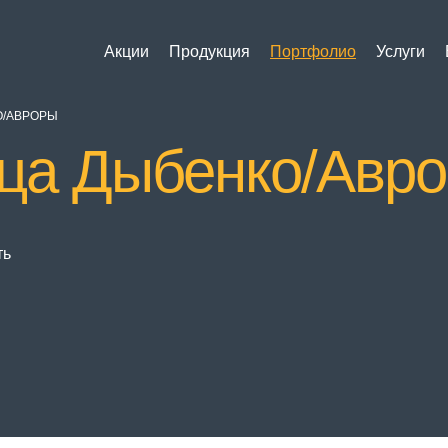
Акции
Продукция
Портфолио
Услуги
О/АВРОРЫ
ца Дыбенко/Авр
ть