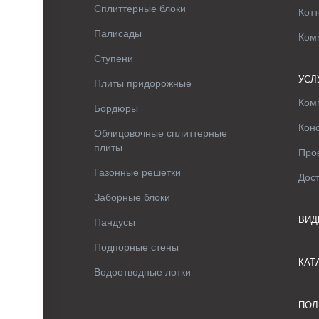
Сплиттерные блоки
Котт
Палисады
Ком
Ступени
УСЛ
Плиты придорожные
Ком
Бордюры
Кон
Облицовочные сплиттерные
плиты
Про
Газонные решетки
Дос
Заборные блоки
ВИД
Пандусы
Подпорные стены
КАТ
Водоотводные лотки
ПОЛ